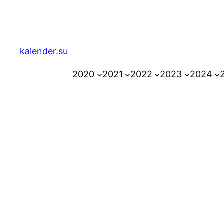
Zum
Inhalt
springen
kalender.su
2020
2021
2022
2023
2024