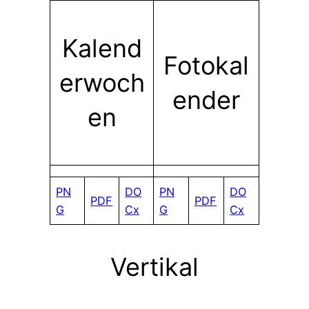
Kalend
Fotokal
erwoch
ender
en
PN
DO
PN
DO
PDF
PDF
G
Cx
G
Cx
Vertikal