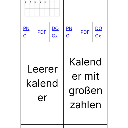
PN
DO
PN
DO
PDF
PDF
G
Cx
G
Cx
Kalend
Leerer
er mit
kalend
großen
er
zahlen