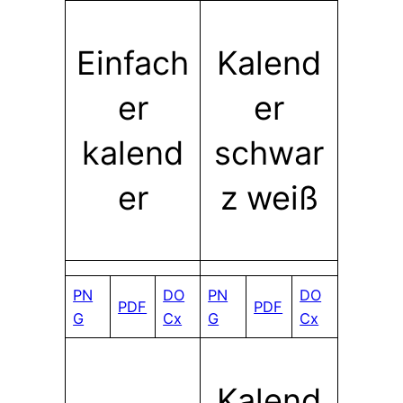
Einfach
Kalend
er
er
kalend
schwar
er
z weiß
PN
DO
PN
DO
PDF
PDF
G
Cx
G
Cx
Kalend