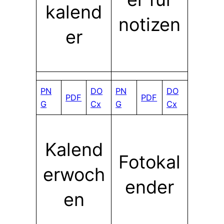
kalend
notizen
er
PN
DO
PN
DO
PDF
PDF
G
Cx
G
Cx
Kalend
Fotokal
erwoch
ender
en