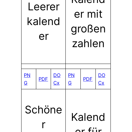
Leerer
er mit
kalend
großen
er
zahlen
PN
DO
PN
DO
PDF
PDF
G
Cx
G
Cx
Schöne
Kalend
r
er für