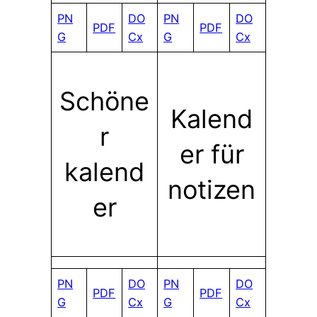
PN
DO
PN
DO
PDF
PDF
G
Cx
G
Cx
Schöne
Kalend
r
er für
kalend
notizen
er
PN
DO
PN
DO
PDF
PDF
G
Cx
G
Cx