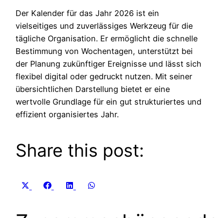
Der Kalender für das Jahr 2026 ist ein
vielseitiges und zuverlässiges Werkzeug für die
tägliche Organisation. Er ermöglicht die schnelle
Bestimmung von Wochentagen, unterstützt bei
der Planung zukünftiger Ereignisse und lässt sich
flexibel digital oder gedruckt nutzen. Mit seiner
übersichtlichen Darstellung bietet er eine
wertvolle Grundlage für ein gut strukturiertes und
effizient organisiertes Jahr.
Share this post:
Share
Share
Share
Share
X
Facebook
LinkedIn
WhatsApp
on
on
on
on
(Twitter)