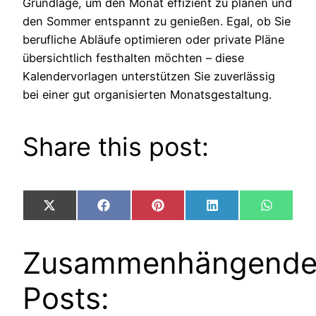
Grundlage, um den Monat effizient zu planen und
den Sommer entspannt zu genießen. Egal, ob Sie
berufliche Abläufe optimieren oder private Pläne
übersichtlich festhalten möchten – diese
Kalendervorlagen unterstützen Sie zuverlässig
bei einer gut organisierten Monatsgestaltung.
Share this post:
Share
Share
Share
Share
Share
X
Facebook
Pinterest
LinkedIn
WhatsA
on
on
on
on
on
(Twitter)
Zusammenhängend
Posts: