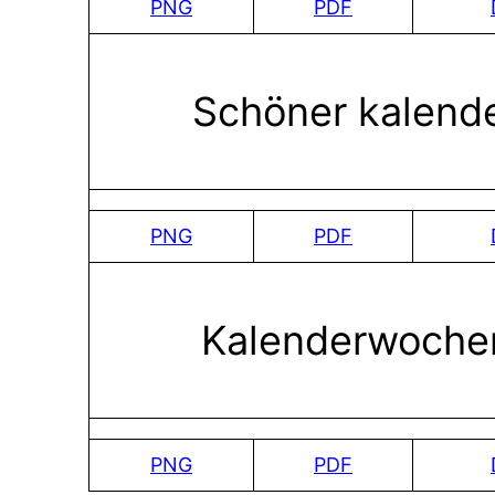
PNG
PDF
Schöner kalend
PNG
PDF
Kalenderwoche
PNG
PDF