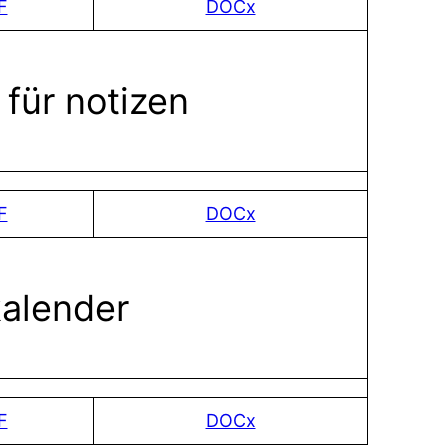
F
DOCx
 für notizen
F
DOCx
alender
F
DOCx