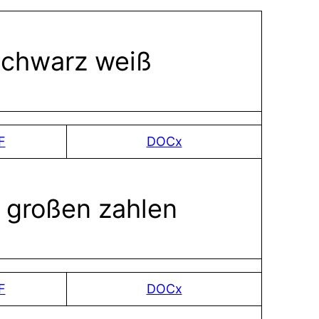
schwarz weiß
F
DOCx
 großen zahlen
F
DOCx