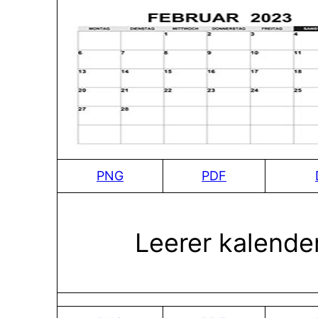
PNG
PDF
Leerer kalende