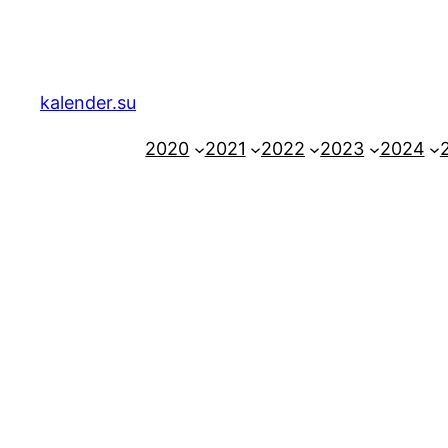
Zum
Inhalt
springen
kalender.su
2020
2021
2022
2023
2024