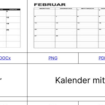
DOCx
PNG
PD
r
Kalender mi