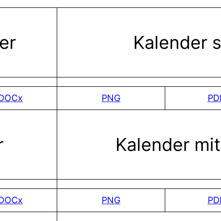
er
Kalender 
DOCx
PNG
PD
r
Kalender mit
DOCx
PNG
PD