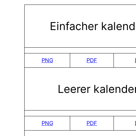
Einfacher kalend
PNG
PDF
Leerer kalende
PNG
PDF