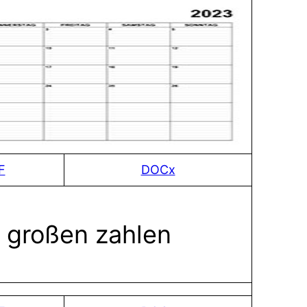
F
DOCx
t großen zahlen