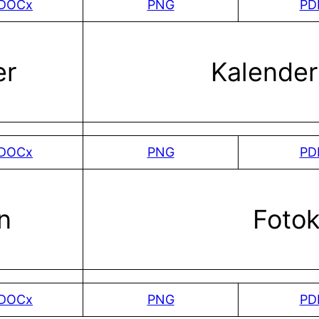
DOCx
PNG
PD
er
Kalender
DOCx
PNG
PD
n
Fotok
DOCx
PNG
PD