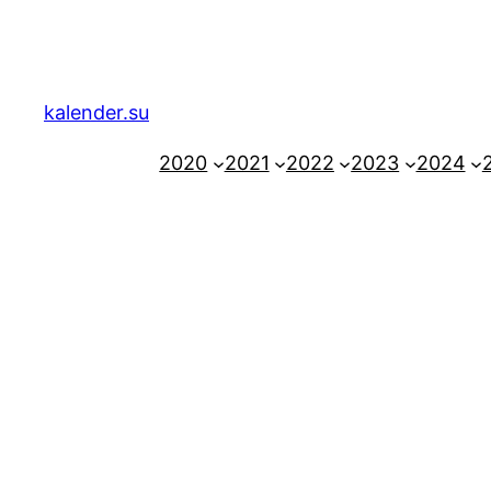
Zum
Inhalt
springen
kalender.su
2020
2021
2022
2023
2024