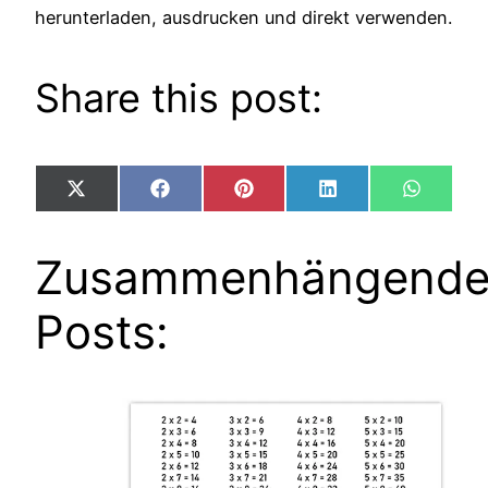
herunterladen, ausdrucken und direkt verwenden.
Share this post:
Share
Share
Share
Share
Share
X
Facebook
Pinterest
LinkedIn
WhatsA
on
on
on
on
on
(Twitter)
Zusammenhängend
Posts: