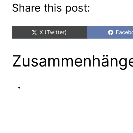
Share this post:
Share
Share
X (Twitter)
Faceb
on
on
Zusammenhänge