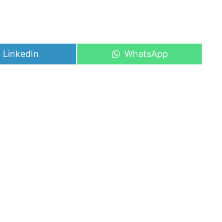
Share
Share
LinkedIn
WhatsApp
on
on