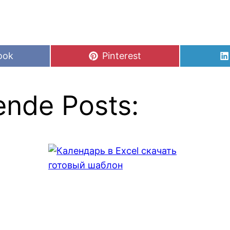
Share
ook
Pinterest
on
nde Posts: