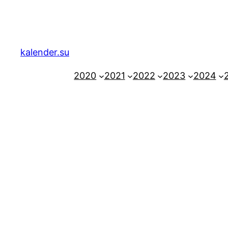
Zum
Inhalt
springen
kalender.su
2020
2021
2022
2023
2024