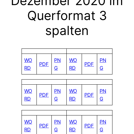
Dezember 2020 im
Querformat 3
spalten
WO
PN
WO
PN
PDF
PDF
RD
G
RD
G
WO
PN
WO
PN
PDF
PDF
RD
G
RD
G
WO
PN
WO
PN
PDF
PDF
RD
G
RD
G