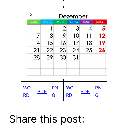
WO
PN
WO
PN
PDF
PDF
RD
G
RD
G
Share this post: