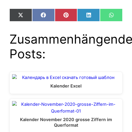
Share
Share
Share
Share
Share
X
Facebook
Pinterest
LinkedIn
WhatsA
on
on
on
on
on
(Twitter)
Zusammenhängend
Posts:
Kalender Excel
Kalender November 2020 grosse Ziffern im
Querformat