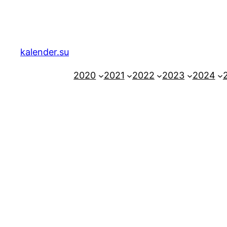
Zum
Inhalt
springen
kalender.su
2020
2021
2022
2023
2024