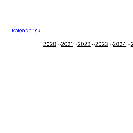
Zum
Inhalt
springen
kalender.su
2020
2021
2022
2023
2024