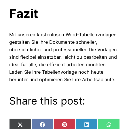
Fazit
Mit unseren kostenlosen Word‑Tabellenvorlagen
gestalten Sie Ihre Dokumente schneller,
übersichtlicher und professioneller. Die Vorlagen
sind flexibel einsetzbar, leicht zu bearbeiten und
ideal für alle, die effizient arbeiten möchten.
Laden Sie Ihre Tabellenvorlage noch heute
herunter und optimieren Sie Ihre Arbeitsabläufe.
Share this post:
Share
Share
Share
Share
Share
X
Facebook
Pinterest
LinkedIn
WhatsA