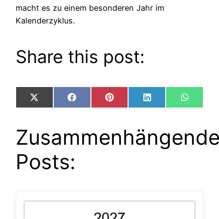
macht es zu einem besonderen Jahr im
Kalenderzyklus.
Share this post:
Share
Share
Share
Share
Share
X
Facebook
Pinterest
LinkedIn
WhatsA
on
on
on
on
on
(Twitter)
Zusammenhängend
Posts: