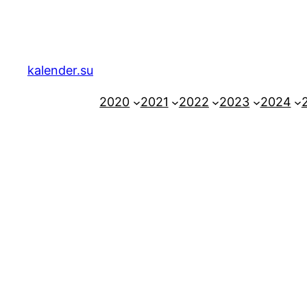
Zum
Inhalt
springen
kalender.su
2020
2021
2022
2023
2024