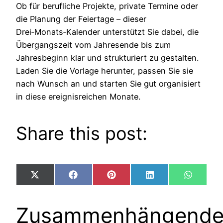
Ob für berufliche Projekte, private Termine oder
die Planung der Feiertage – dieser
Drei‑Monats‑Kalender unterstützt Sie dabei, die
Übergangszeit vom Jahresende bis zum
Jahresbeginn klar und strukturiert zu gestalten.
Laden Sie die Vorlage herunter, passen Sie sie
nach Wunsch an und starten Sie gut organisiert
in diese ereignisreichen Monate.
Share this post:
Share
Share
Share
Share
Share
X
Facebook
Pinterest
LinkedIn
WhatsA
on
on
on
on
on
(Twitter)
Zusammenhängend