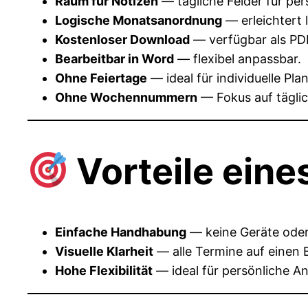
Raum für Notizen
— tägliche Felder für per
Logische Monatsanordnung
— erleichtert 
Kostenloser Download
— verfügbar als PD
Bearbeitbar in Word
— flexibel anpassbar.
Ohne Feiertage
— ideal für individuelle Pla
Ohne Wochennummern
— Fokus auf täglic
Vorteile eine
Einfache Handhabung
— keine Geräte ode
Visuelle Klarheit
— alle Termine auf einen B
Hohe Flexibilität
— ideal für persönliche A