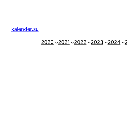
Zum
Inhalt
springen
kalender.su
2020
2021
2022
2023
2024