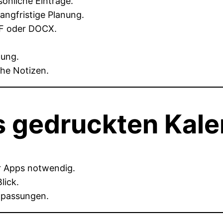
sönliche Einträge.
langfristige Planung.
F oder DOCX.
nung.
he Notizen.
s gedruckten Kal
r Apps notwendig.
lick.
npassungen.