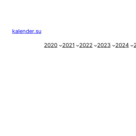
Zum
Inhalt
springen
kalender.su
2020
2021
2022
2023
2024