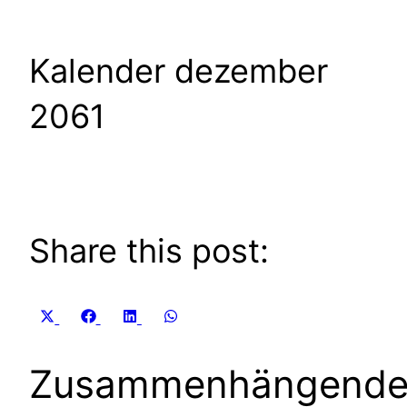
Kalender dezember
2061
Share this post:
Share
Share
Share
Share
X
Facebook
LinkedIn
WhatsApp
on
on
on
on
(Twitter)
Zusammenhängend