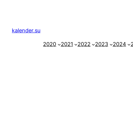
Zum
Inhalt
springen
kalender.su
2020
2021
2022
2023
2024