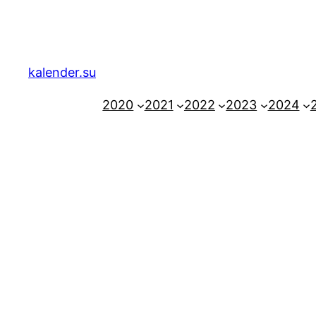
Zum
Inhalt
springen
kalender.su
2020
2021
2022
2023
2024