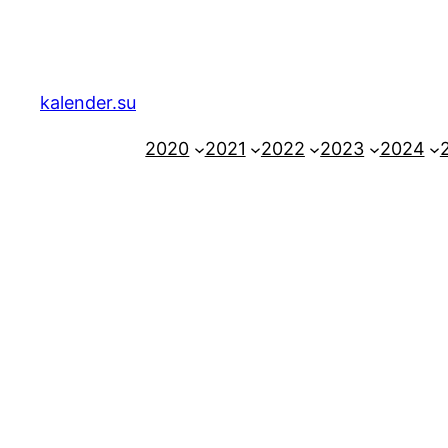
Zum
Inhalt
springen
kalender.su
2020
2021
2022
2023
2024