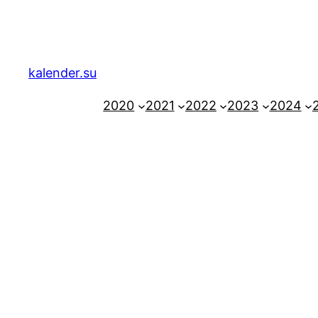
Zum
Inhalt
springen
kalender.su
2020
2021
2022
2023
2024