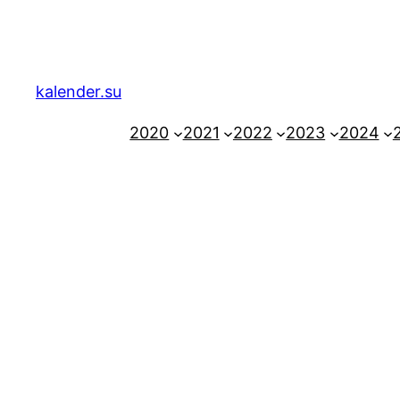
Zum
Inhalt
springen
kalender.su
2020
2021
2022
2023
2024